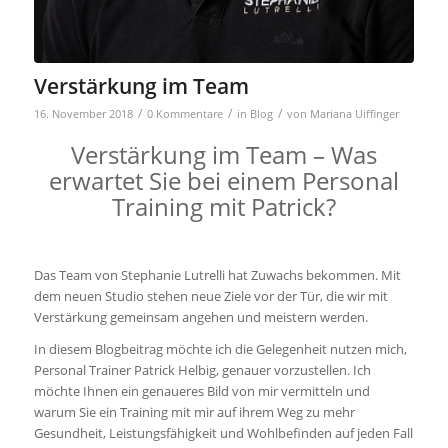
Verstärkung im Team
/
/
/
16. November 2018
0 Kommentare
in
Blog
von
Mariana Uiffinger
Verstärkung im Team – Was
erwartet Sie bei einem Personal
Training mit Patrick?
Das Team von Stephanie Lutrelli hat Zuwachs bekommen. Mit
dem neuen Studio stehen neue Ziele vor der Tür, die wir mit
Verstärkung gemeinsam angehen und meistern werden.
In diesem Blogbeitrag möchte ich die Gelegenheit nutzen mich,
Personal Trainer Patrick Helbig, genauer vorzustellen. Ich
möchte Ihnen ein genaueres Bild von mir vermitteln und
warum Sie ein Training mit mir auf ihrem Weg zu mehr
Gesundheit, Leistungsfähigkeit und Wohlbefinden auf jeden Fall