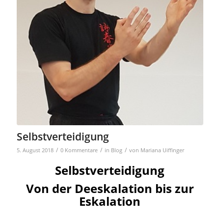
Selbstverteidigung
/
/
/
5. August 2018
0 Kommentare
in
Blog
von
Mariana Uiffinger
Selbstverteidigung
Von der Deeskalation bis zur
Eskalation