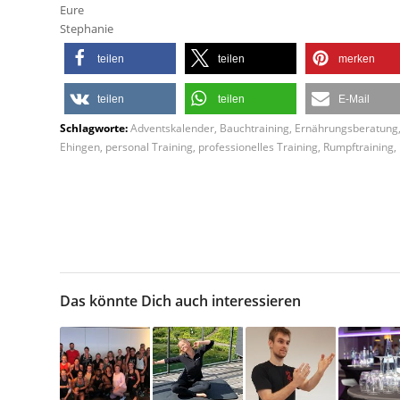
Eure
Stephanie
teilen
teilen
merken
teilen
teilen
E-Mail
Schlagworte:
Adventskalender
,
Bauchtraining
,
Ernährungsberatung
Ehingen
,
personal Training
,
professionelles Training
,
Rumpftraining
,
Das könnte Dich auch interessieren