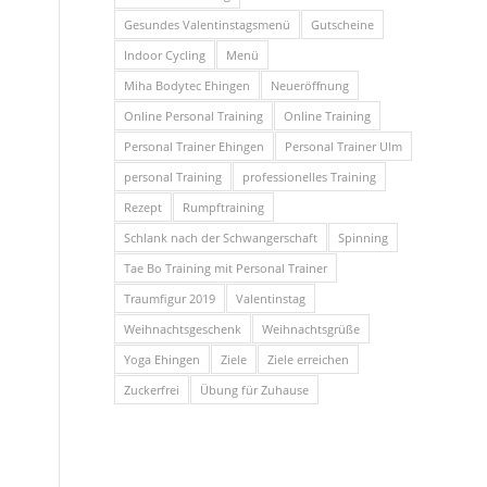
Gesundes Valentinstagsmenü
Gutscheine
Indoor Cycling
Menü
Miha Bodytec Ehingen
Neueröffnung
Online Personal Training
Online Training
Personal Trainer Ehingen
Personal Trainer Ulm
personal Training
professionelles Training
Rezept
Rumpftraining
Schlank nach der Schwangerschaft
Spinning
Tae Bo Training mit Personal Trainer
Traumfigur 2019
Valentinstag
Weihnachtsgeschenk
Weihnachtsgrüße
Yoga Ehingen
Ziele
Ziele erreichen
Zuckerfrei
Übung für Zuhause