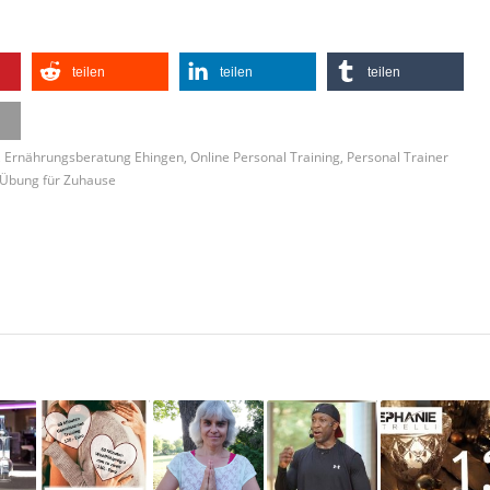
teilen
teilen
teilen
,
Ernährungsberatung Ehingen
,
Online Personal Training
,
Personal Trainer
Übung für Zuhause