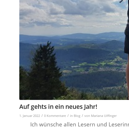
Auf gehts in ein neues Jahr!
/
/
/
1. Januar 2022
0 Kommentare
in
Blog
von
Mariana Uiffinger
Ich wünsche allen Lesern und Leserinn