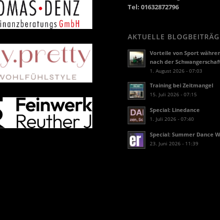
Tel: 01632872796
AKTUELLE BLOGBEITRÄG
Vorteile von Sport währe
nach der Schwangerschaf
1. August 2026 - 07:03
Training bei Zeitmangel
15. Juli 2026 - 07:15
Special: Linedance
1. Juli 2026 - 07:40
Special: Summer Dance 
23. Juni 2026 - 11:39