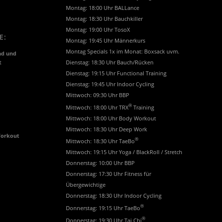
Montag: 18:00 Uhr BALLance
Montag: 18:30 Uhr Bauchkiller
Montag: 19:00 Uhr TosoX
E:
Montag: 19:45 Uhr Männerkurs
Montag Specials 1x im Monat: Boxsack uvm.
nd und
t
Dienstag: 18:30 Uhr Bauch/Rücken
Dienstag: 19:15 Uhr Functional Training
Dienstag: 19:45 Uhr Indoor Cycling
Mittwoch: 09:30 Uhr BBP
®
Mittwoch: 18:00 Uhr TRX
Training
Mittwoch: 18:00 Uhr Body Workout
Mittwoch: 18:30 Uhr Deep Work
Workout
®
Mittwoch: 18:30 Uhr TaeBo
Mittwoch: 19:15 Uhr Yoga / BlackRoll / Stretch
Donnerstag: 10:00 Uhr BBP
Donnerstag: 17:30 Uhr Fitness für
Übergewichtige
Donnerstag: 18:30 Uhr Indoor Cycling
®
Donnerstag: 19:15 Uhr TaeBo
®
Donnerstag: 19:30 Uhr Tai Chi