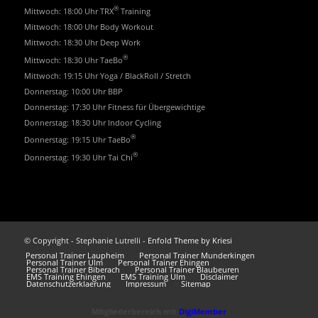
®
Mittwoch: 18:00 Uhr TRX
Training
Mittwoch: 18:00 Uhr Body Workout
Mittwoch: 18:30 Uhr Deep Work
®
Mittwoch: 18:30 Uhr TaeBo
Mittwoch: 19:15 Uhr Yoga / BlackRoll / Stretch
Donnerstag: 10:00 Uhr BBP
Donnerstag: 17:30 Uhr Fitness für Übergewichtige
Donnerstag: 18:30 Uhr Indoor Cycling
®
Donnerstag: 19:15 Uhr TaeBo
®
Donnerstag: 19:30 Uhr Tai Chi
© Copyright - Stephanie Lutrelli -
Enfold Theme by Kriesi
Personal Trainer Laupheim
Personal Trainer Munderkingen
Personal Trainer Ulm
Personal Trainer Ehingen
Personal Trainer Biberach
Personal Trainer Blaubeuren
EMS Training Ehingen
EMS Training Ulm
Disclaimer
Datenschutzerklaerung
Impressum
Sitemap
Mitgliederbereich mit
DigiMember