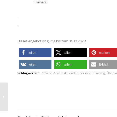
Trainers.
.
.
Dieses Angebot ist gültig bis zum 31.12.2025!
teilen
teilen
merken
teilen
teilen
E-Mail
Schlagworte:
1. Advent
,
Adventskalender
,
personal Training
,
Überra
Adventskalenderüberraschung
– Nikolaustag