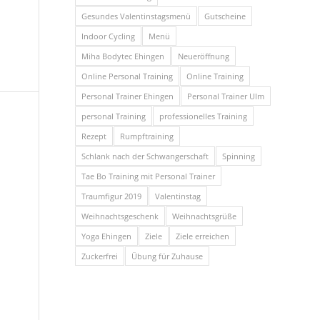
Gesundes Valentinstagsmenü
Gutscheine
Indoor Cycling
Menü
Miha Bodytec Ehingen
Neueröffnung
Online Personal Training
Online Training
Personal Trainer Ehingen
Personal Trainer Ulm
personal Training
professionelles Training
Rezept
Rumpftraining
Schlank nach der Schwangerschaft
Spinning
Tae Bo Training mit Personal Trainer
Traumfigur 2019
Valentinstag
Weihnachtsgeschenk
Weihnachtsgrüße
Yoga Ehingen
Ziele
Ziele erreichen
Zuckerfrei
Übung für Zuhause