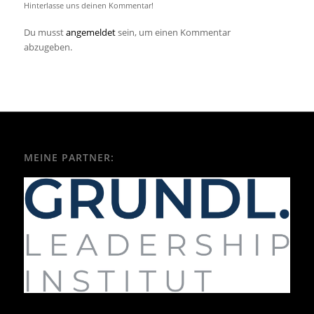
Hinterlasse uns deinen Kommentar!
Du musst
angemeldet
sein, um einen Kommentar
abzugeben.
MEINE PARTNER: