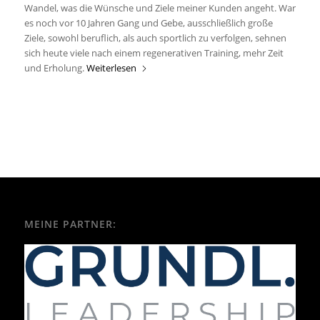
Wandel, was die Wünsche und Ziele meiner Kunden angeht. War
es noch vor 10 Jahren Gang und Gebe, ausschließlich große
Ziele, sowohl beruflich, als auch sportlich zu verfolgen, sehnen
sich heute viele nach einem regenerativen Training, mehr Zeit
und Erholung.
Weiterlesen
MEINE PARTNER: