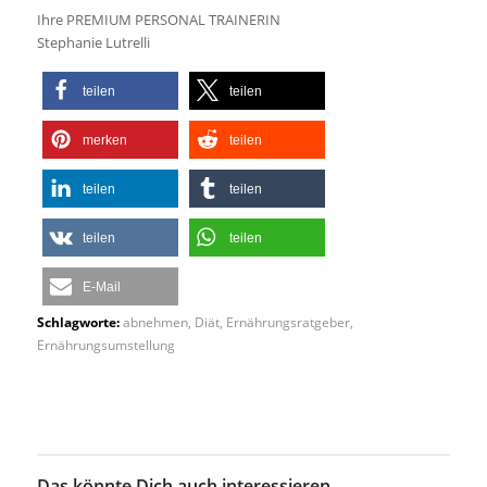
Ihre PREMIUM PERSONAL TRAINERIN
Stephanie Lutrelli
teilen
teilen
merken
teilen
teilen
teilen
teilen
teilen
E-Mail
Schlagworte:
abnehmen
,
Diät
,
Ernährungsratgeber
,
Ernährungsumstellung
Das könnte Dich auch interessieren