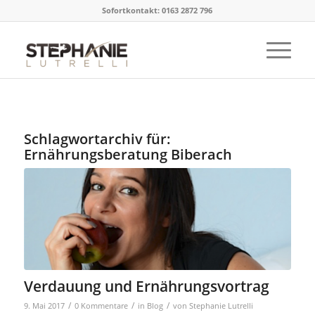
Sofortkontakt: 0163 2872 796
Schlagwortarchiv für:
Ernährungsberatung Biberach
Verdauung und Ernährungsvortrag
/
/
/
9. Mai 2017
0 Kommentare
in
Blog
von
Stephanie Lutrelli