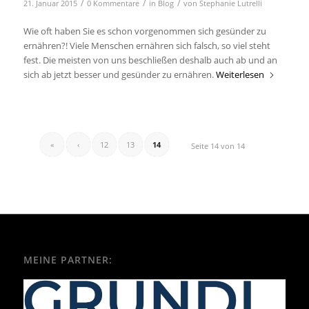
/
/
/
21. Januar 2015
0 Kommentare
in
Blog
von
Stephanie Lutrelli
Wie oft haben Sie es schon vorgenommen sich gesünder zu
ernähren?! Viele Menschen ernähren sich falsch, so viel steht
fest. Die meisten von uns beschließen deshalb auch ab und an
sich ab jetzt besser und gesünder zu ernähren.
Weiterlesen
«
‹
12
13
14
Seite 14 von 14
MEINE PARTNER: