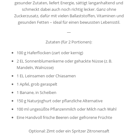
gesunder Zutaten, liefert Energie, sättigt langanhaltend und
schmeckt dabei auch noch richtig lecker. Ganz ohne
Zuckerzusatz, dafür mit vielen Ballaststoffen, Vitaminen und
gesunden Fetten – ideal für einen bewussten Lebensstil.
—
Zutaten (für 2 Portionen):
100 g Haferflocken (zart oder kernig)
2 EL Sonnenblumenkerne oder gehackte Nüsse (z. B.
Mandeln, Walnüsse)
1 EL Leinsamen oder Chiasamen
1 Apfel, grob geraspelt
1 Banane, in Scheiben
150 g Naturjoghurt oder pflanzliche Alternative
100 ml ungesüßte Pflanzenmilch oder Milch nach Wahl
Eine Handvoll frische Beeren oder gefrorene Früchte
Optional: Zimt oder ein Spritzer Zitronensaft