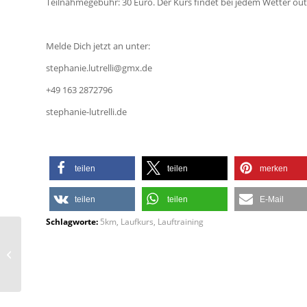
Teilnahmegebühr: 30 Euro. Der Kurs findet bei jedem Wetter out
Melde Dich jetzt an unter:
stephanie.lutrelli@gmx.de
+49 163 2872796
stephanie-lutrelli.de
teilen
teilen
merken
teilen
teilen
E-Mail
Schlagworte:
5km
,
Laufkurs
,
Lauftraining
Mehr als nur
Fitnesstraining