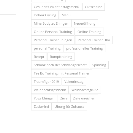
Gesundes Valentinstagsmenü
Gutscheine
Indoor Cycling
Menü
Miha Bodytec Ehingen
Neueröffnung
Online Personal Training
Online Training
Personal Trainer Ehingen
Personal Trainer Ulm
personal Training
professionelles Training
Rezept
Rumpftraining
Schlank nach der Schwangerschaft
Spinning
Tae Bo Training mit Personal Trainer
Traumfigur 2019
Valentinstag
Weihnachtsgeschenk
Weihnachtsgrüße
Yoga Ehingen
Ziele
Ziele erreichen
Zuckerfrei
Übung für Zuhause