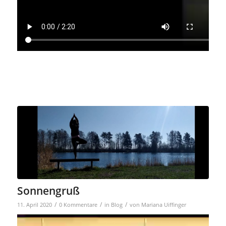
Sonnengruß
/
/
/
11. April 2020
0 Kommentare
in
Blog
von
Mariana Uiffinger