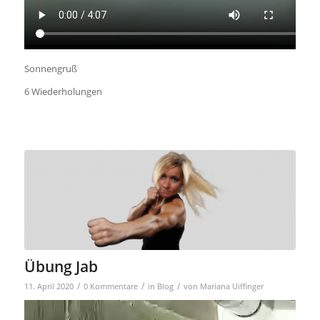
Sonnengruß
6 Wiederholungen
Übung Jab
/
/
/
11. April 2020
0 Kommentare
in
Blog
von
Mariana Uiffinger