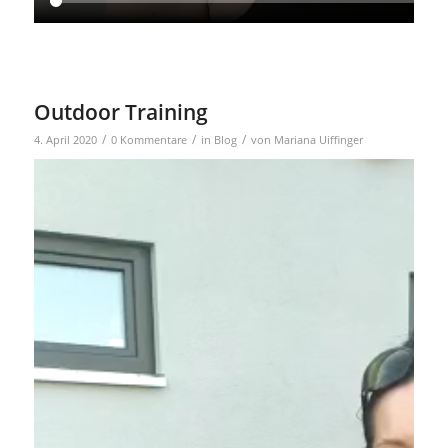
Outdoor Training
/
/
/
4. April 2020
0 Kommentare
in
Blog
von
Mariana Uiffinger