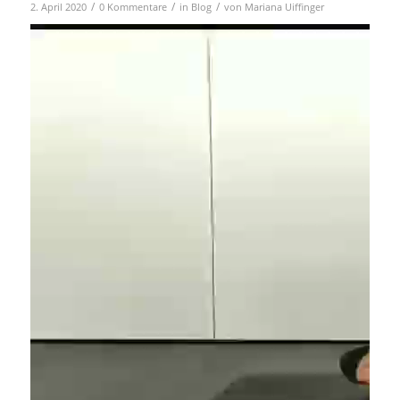
/
/
/
2. April 2020
0 Kommentare
in
Blog
von
Mariana Uiffinger