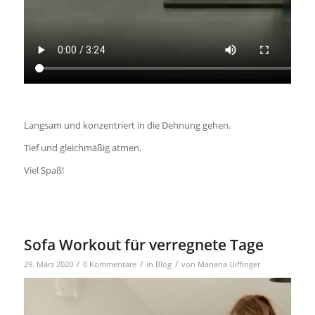
Langsam und konzentriert in die Dehnung gehen.
Tief und gleichmäßig atmen.
Viel Spaß!
Sofa Workout für verregnete Tage
/
/
/
29. März 2020
0 Kommentare
in
Blog
von
Mariana Uiffinger