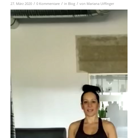
/
/
/
27. März 2020
0 Kommentare
in
Blog
von
Mariana Uiffinger