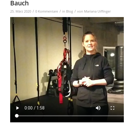
Bauch
/
/
/
25. März 2020
0 Kommentare
in
Blog
von
Mariana Uiffinger