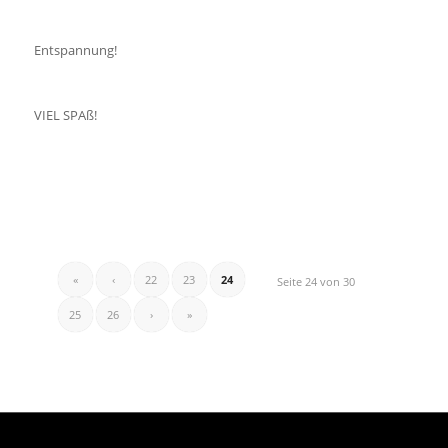
Entspannung!
VIEL SPAß!
«
‹
22
23
24
Seite 24 von 30
25
26
›
»