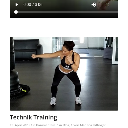
Technik Training
/
/
/
13. April 2020
0 Kommentare
in
Blog
von
Mariana Uiffinger