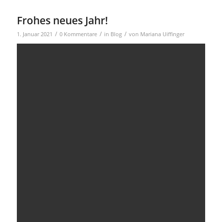
Frohes neues Jahr!
/
/
/
1. Januar 2021
0 Kommentare
in
Blog
von
Mariana Uiffinger