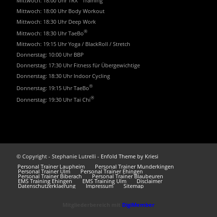
Mittwoch: 18:00 Uhr TRX
Training
Mittwoch: 18:00 Uhr Body Workout
Mittwoch: 18:30 Uhr Deep Work
®
Mittwoch: 18:30 Uhr TaeBo
Mittwoch: 19:15 Uhr Yoga / BlackRoll / Stretch
Donnerstag: 10:00 Uhr BBP
Donnerstag: 17:30 Uhr Fitness für Übergewichtige
Donnerstag: 18:30 Uhr Indoor Cycling
®
Donnerstag: 19:15 Uhr TaeBo
®
Donnerstag: 19:30 Uhr Tai Chi
© Copyright - Stephanie Lutrelli -
Enfold Theme by Kriesi
Personal Trainer Laupheim
Personal Trainer Munderkingen
Personal Trainer Ulm
Personal Trainer Ehingen
Personal Trainer Biberach
Personal Trainer Blaubeuren
EMS Training Ehingen
EMS Training Ulm
Disclaimer
Datenschutzerklaerung
Impressum
Sitemap
Mitgliederbereich mit
DigiMember