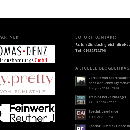
PARTNER:
SOFORT KONTAKT:
Rufen Sie doch gleich direkt 
Tel: 01632872796
AKTUELLE BLOGBEITRÄG
Vorteile von Sport währe
nach der Schwangerschaf
1. August 2026 - 07:03
Training bei Zeitmangel
15. Juli 2026 - 07:15
Special: Linedance
1. Juli 2026 - 07:40
Special: Summer Dance 