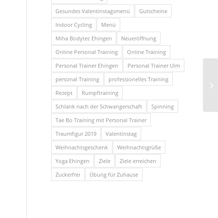
Gesundes Valentinstagsmenü
Gutscheine
Indoor Cycling
Menü
Miha Bodytec Ehingen
Neueröffnung
Online Personal Training
Online Training
Personal Trainer Ehingen
Personal Trainer Ulm
personal Training
professionelles Training
Rezept
Rumpftraining
Schlank nach der Schwangerschaft
Spinning
Tae Bo Training mit Personal Trainer
Traumfigur 2019
Valentinstag
Weihnachtsgeschenk
Weihnachtsgrüße
Yoga Ehingen
Ziele
Ziele erreichen
Zuckerfrei
Übung für Zuhause