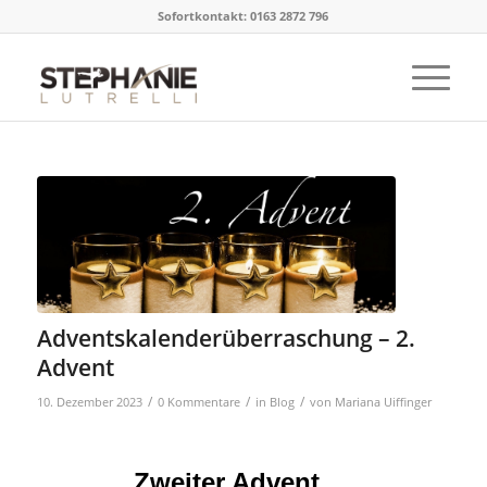
Sofortkontakt: 0163 2872 796
Adventskalenderüberraschung – 2.
Advent
/
/
/
10. Dezember 2023
0 Kommentare
in
Blog
von
Mariana Uiffinger
Zweiter Advent …