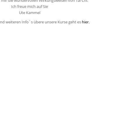
 mir die wundervollen Wirkungsweisen von Tai Chi.
Ich freue mich auf Sie
Ute Kammel
d weiteren Info`s übere unsere Kurse geht es
hier.