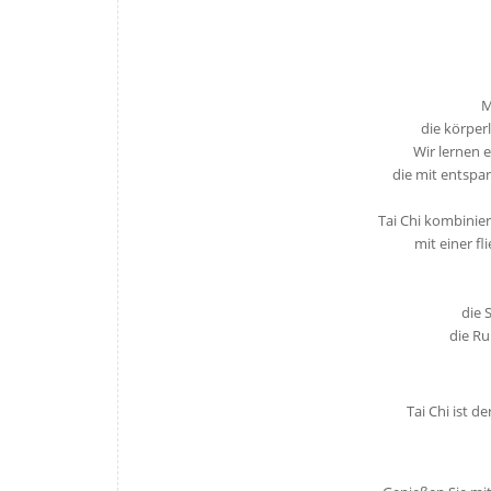
M
die körper
Wir lernen 
die mit entspa
Tai Chi kombinie
mit einer f
die 
die R
Tai Chi ist de