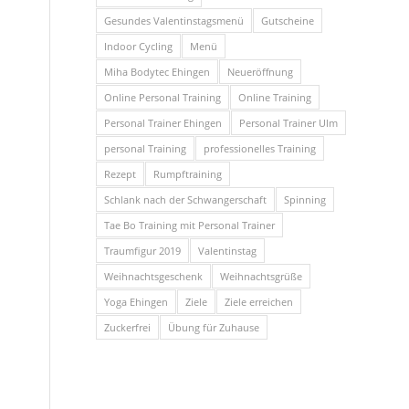
Gesundes Valentinstagsmenü
Gutscheine
Indoor Cycling
Menü
Miha Bodytec Ehingen
Neueröffnung
Online Personal Training
Online Training
Personal Trainer Ehingen
Personal Trainer Ulm
personal Training
professionelles Training
Rezept
Rumpftraining
Schlank nach der Schwangerschaft
Spinning
Tae Bo Training mit Personal Trainer
Traumfigur 2019
Valentinstag
Weihnachtsgeschenk
Weihnachtsgrüße
Yoga Ehingen
Ziele
Ziele erreichen
Zuckerfrei
Übung für Zuhause