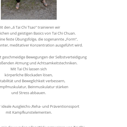
it
den „6 Tai Chi Tsao“ trainieren wir
lichen und geistigen Basics von Tai Chi Chuan.
eine feste Übungsfolge,
die sogenannte „Form“,
nnter, meditativer Konzentration
ausgeführt wird.
rt geschmeidige Bewegungen der Selbstverteidigung
ließenden Atmung und Achtsamkeitstechniken.
Mit Tai Chi lassen sich
körperliche Blockaden lösen,
Stabilität und Beweglichkeit verbessern,
umpfmuskulatur, Beinmuskulatur stärken
und Stress abbauen.
r ideale Ausgleichs-,
Reha- und Präventionssport
mit Kampfkunstelementen.