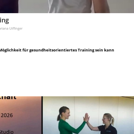
ing
riana Uiffinger
öglichkeit für gesundheitsorientiertes Training sein kann