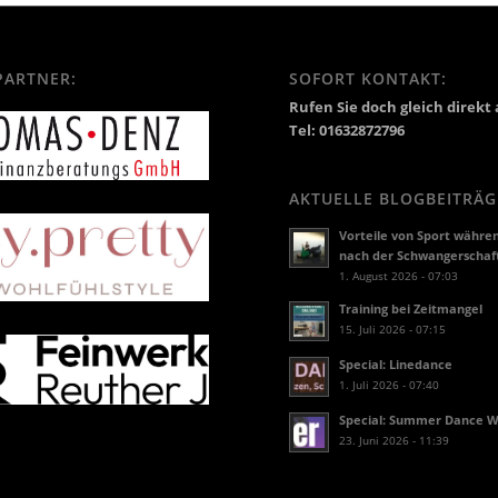
PARTNER:
SOFORT KONTAKT:
Rufen Sie doch gleich direkt 
Tel: 01632872796
AKTUELLE BLOGBEITRÄG
Vorteile von Sport währe
nach der Schwangerschaf
1. August 2026 - 07:03
Training bei Zeitmangel
15. Juli 2026 - 07:15
Special: Linedance
1. Juli 2026 - 07:40
Special: Summer Dance 
23. Juni 2026 - 11:39