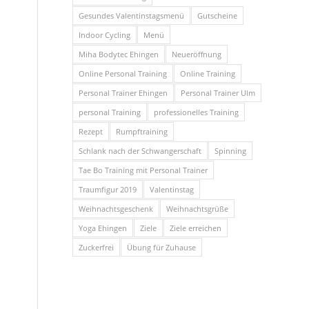
Gesundes Valentinstagsmenü
Gutscheine
Indoor Cycling
Menü
Miha Bodytec Ehingen
Neueröffnung
Online Personal Training
Online Training
Personal Trainer Ehingen
Personal Trainer Ulm
personal Training
professionelles Training
Rezept
Rumpftraining
Schlank nach der Schwangerschaft
Spinning
Tae Bo Training mit Personal Trainer
Traumfigur 2019
Valentinstag
Weihnachtsgeschenk
Weihnachtsgrüße
Yoga Ehingen
Ziele
Ziele erreichen
Zuckerfrei
Übung für Zuhause