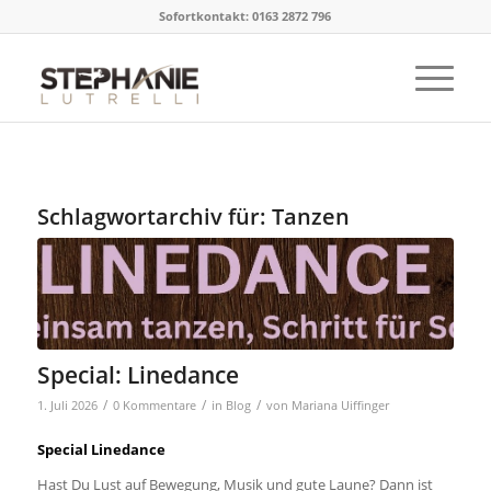
Sofortkontakt: 0163 2872 796
Schlagwortarchiv für:
Tanzen
Special: Linedance
/
/
/
1. Juli 2026
0 Kommentare
in
Blog
von
Mariana Uiffinger
Special Linedance
Hast Du Lust auf Bewegung, Musik und gute Laune? Dann ist