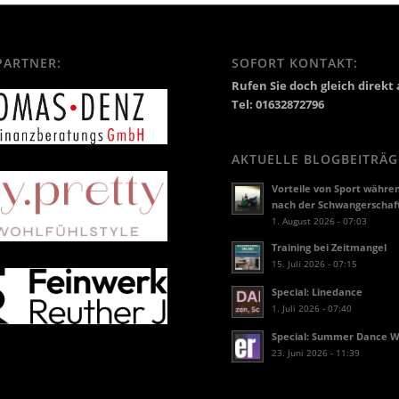
PARTNER:
SOFORT KONTAKT:
Rufen Sie doch gleich direkt 
Tel: 01632872796
AKTUELLE BLOGBEITRÄG
Vorteile von Sport währe
nach der Schwangerschaf
1. August 2026 - 07:03
Training bei Zeitmangel
15. Juli 2026 - 07:15
Special: Linedance
1. Juli 2026 - 07:40
Special: Summer Dance 
23. Juni 2026 - 11:39