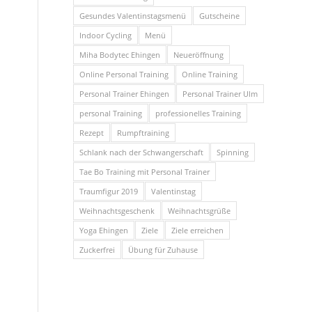
Gesundes Valentinstagsmenü
Gutscheine
Indoor Cycling
Menü
Miha Bodytec Ehingen
Neueröffnung
Online Personal Training
Online Training
Personal Trainer Ehingen
Personal Trainer Ulm
personal Training
professionelles Training
Rezept
Rumpftraining
Schlank nach der Schwangerschaft
Spinning
Tae Bo Training mit Personal Trainer
Traumfigur 2019
Valentinstag
Weihnachtsgeschenk
Weihnachtsgrüße
Yoga Ehingen
Ziele
Ziele erreichen
Zuckerfrei
Übung für Zuhause