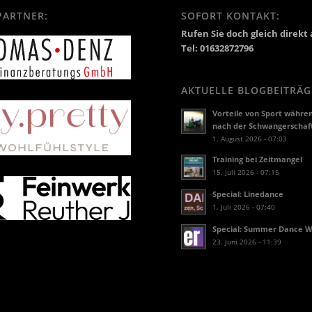
PARTNER:
SOFORT KONTAKT:
Rufen Sie doch gleich direkt 
Tel: 01632872796
AKTUELLE BLOGBEITRÄG
Vorteile von Sport währe
nach der Schwangerschaf
1. August 2026 - 07:03
Training bei Zeitmangel
15. Juli 2026 - 07:15
Special: Linedance
1. Juli 2026 - 07:40
Special: Summer Dance 
23. Juni 2026 - 11:39