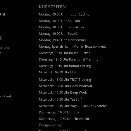
KURSZEITEN:
an!
Montag: 09:00 Uhr Indoor Cycling
Montag: 18:00 Uhr BALLance
Montag: 18:30 Uhr Bauchkiller
Montag: 19:00 Uhr TosoX
E:
Montag: 19:45 Uhr Männerkurs
Montag Specials 1x im Monat: Boxsack uvm.
nd und
t
Dienstag: 18:30 Uhr Bauch/Rücken
Dienstag: 19:15 Uhr Functional Training
Dienstag: 19:45 Uhr Indoor Cycling
Mittwoch: 09:30 Uhr BBP
®
Mittwoch: 18:00 Uhr TRX
Training
Mittwoch: 18:00 Uhr Body Workout
Mittwoch: 18:30 Uhr Deep Work
Workout
®
Mittwoch: 18:30 Uhr TaeBo
Mittwoch: 19:15 Uhr Yoga / BlackRoll / Stretch
Donnerstag: 10:00 Uhr BBP
Donnerstag: 17:30 Uhr Fitness für
Übergewichtige