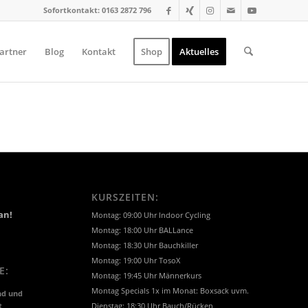
Sofortkontakt: 0163 2872 796
artner
Blog
Kontakt
Shop
Aktuelles
KURSZEITEN:
an!
Montag: 09:00 Uhr Indoor Cycling
Montag: 18:00 Uhr BALLance
Montag: 18:30 Uhr Bauchkiller
Montag: 19:00 Uhr TosoX
E:
Montag: 19:45 Uhr Männerkurs
Montag Specials 1x im Monat: Boxsack uvm.
nd und
t
Dienstag: 18:30 Uhr Bauch/Rücken