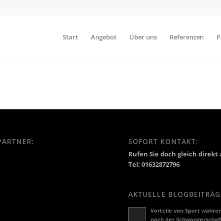
Start
Angebot
Über uns
Referenzen
P
PARTNER:
SOFORT KONTAKT:
Rufen Sie doch gleich direkt 
Tel: 01632872796
AKTUELLE BLOGBEITRÄG
Vorteile von Sport währe
nach der Schwangerschaf