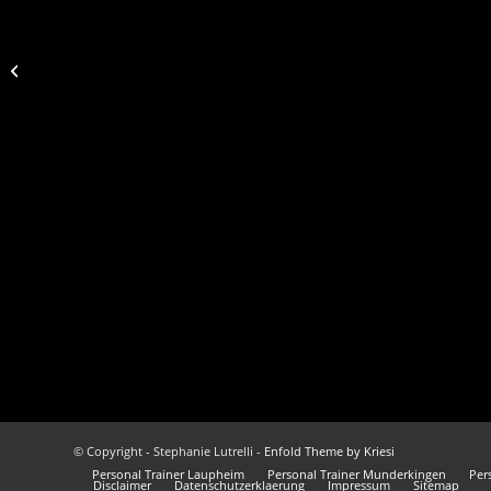
PERSONAL TRAINING
© Copyright - Stephanie Lutrelli -
Enfold Theme by Kriesi
Personal Trainer Laupheim
Personal Trainer Munderkingen
Per
Disclaimer
Datenschutzerklaerung
Impressum
Sitemap